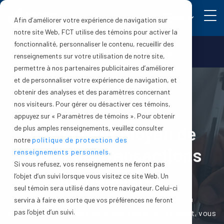
FR
Afin d’améliorer votre expérience de navigation sur
notre site Web, FCT utilise des témoins pour activer la
fonctionnalité, personnaliser le contenu, recueillir des
Faire une Réclamation
Login
renseignements sur votre utilisation de notre site,
permettre à nos partenaires publicitaires d’améliorer
et de personnaliser votre expérience de navigation, et
obtenir des analyses et des paramètres concernant
nos visiteurs. Pour gérer ou désactiver ces témoins,
appuyez sur « Paramètres de témoins ». Pour obtenir
Un meilleur moyen de
de plus amples renseignements, veuillez consulter
notre
politique de protection des
régler les transactions
renseignements personnels.
Si vous refusez, vos renseignements ne feront pas
immobilières
l’objet d’un suivi lorsque vous visitez ce site Web. Un
seul témoin sera utilisé dans votre navigateur. Celui-ci
Que vous soyez un propriétaire immobilier, un
servira à faire en sorte que vos préférences ne feront
pas l’objet d’un suivi.
professionnel juridique ou un professionnel du crédit, vous