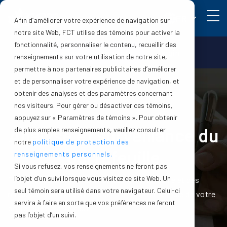
FR
Afin d’améliorer votre expérience de navigation sur
notre site Web, FCT utilise des témoins pour activer la
fonctionnalité, personnaliser le contenu, recueillir des
Faire une Réclamation
Login
renseignements sur votre utilisation de notre site,
permettre à nos partenaires publicitaires d’améliorer
et de personnaliser votre expérience de navigation, et
obtenir des analyses et des paramètres concernant
nos visiteurs. Pour gérer ou désactiver ces témoins,
appuyez sur « Paramètres de témoins ». Pour obtenir
Analyse et surveillance du
de plus amples renseignements, veuillez consulter
notre
politique de protection des
portefeuille
renseignements personnels.
Si vous refusez, vos renseignements ne feront pas
l’objet d’un suivi lorsque vous visitez ce site Web. Un
Faites-vous un suivi actif de votre portefeuille et des
seul témoin sera utilisé dans votre navigateur. Celui-ci
renouvellements? Avez-vous une vue d’ensemble de votre
servira à faire en sorte que vos préférences ne feront
portefeuille d’affaires?
pas l’objet d’un suivi.