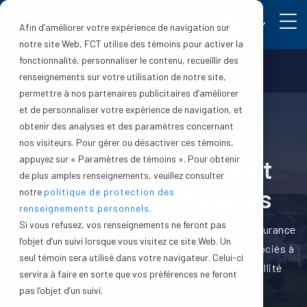
FR
Afin d’améliorer votre expérience de navigation sur
notre site Web, FCT utilise des témoins pour activer la
fonctionnalité, personnaliser le contenu, recueillir des
Faire une Réclamation
Login
renseignements sur votre utilisation de notre site,
permettre à nos partenaires publicitaires d’améliorer
et de personnaliser votre expérience de navigation, et
obtenir des analyses et des paramètres concernant
nos visiteurs. Pour gérer ou désactiver ces témoins,
appuyez sur « Paramètres de témoins ». Pour obtenir
La tranquillité d’esprit
de plus amples renseignements, veuillez consulter
pour les propriétaires
notre
politique de protection des
renseignements personnels.
Si vous refusez, vos renseignements ne feront pas
Protégez votre achat le plus important grâce à l’assurance
l’objet d’un suivi lorsque vous visitez ce site Web. Un
titres. Elle contribue à réduire certains risques associés à
seul témoin sera utilisé dans votre navigateur. Celui-ci
l’achat et à la propriété et vous procure la tranquillité
servira à faire en sorte que vos préférences ne feront
d’esprit.
pas l’objet d’un suivi.